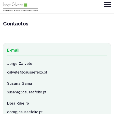
Contactos
E-mail
Jorge Calvete
calvete@causaefeito.pt
Susana Gama
susana@causaefeito.pt
Dora Ribeiro
dora@causaefeito.pt