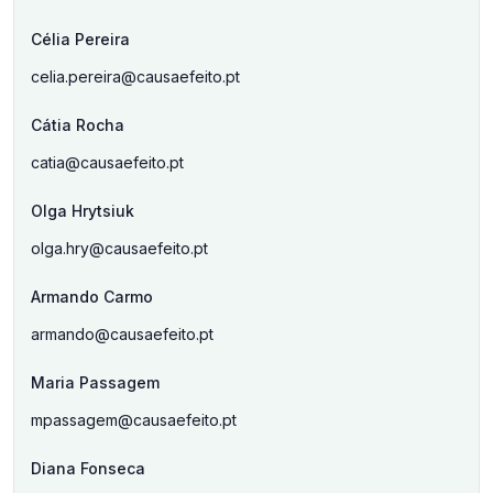
Célia Pereira
celia.pereira@causaefeito.pt
Cátia Rocha
catia@causaefeito.pt
Olga Hrytsiuk
olga.hry@causaefeito.pt
Armando Carmo
armando@causaefeito.pt
Maria Passagem
mpassagem@causaefeito.pt
Diana Fonseca