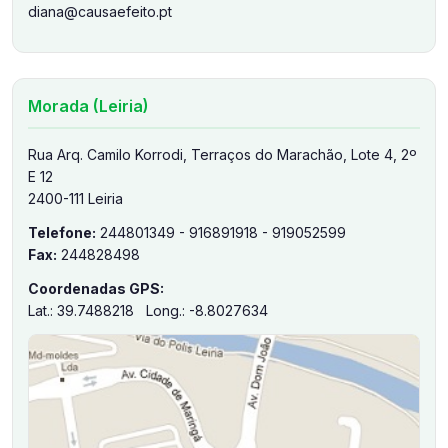
diana@causaefeito.pt
Morada (Leiria)
Rua Arq. Camilo Korrodi, Terraços do Marachão, Lote 4, 2º
E 12
2400-111 Leiria
Telefone:
244801349 - 916891918 - 919052599
Fax:
244828498
Coordenadas GPS:
Lat.: 39.7488218 Long.: -8.8027634