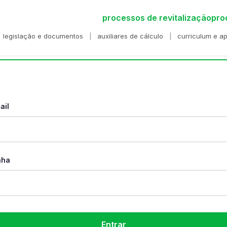
processos de revitalização
pro
legislação e documentos
auxiliares de cálculo
curriculum e a
ail
nha
Entrar