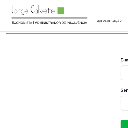
Login
apresentação
Aceda à sua conta para consultar os processos
E-m
Se